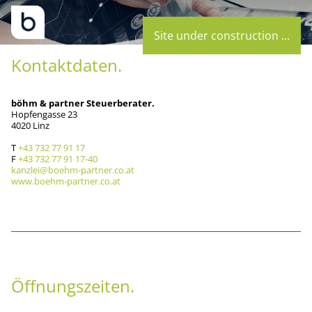
Site under construction ...
Kontaktdaten
böhm & partner Steuerberater
Hopfengasse 23
4020 Linz
T
+43 732 77 91 17
F
+43 732 77 91 17-40
kanzlei@boehm-partner.co.at
www.boehm-partner.co.at
Öffnungszeiten